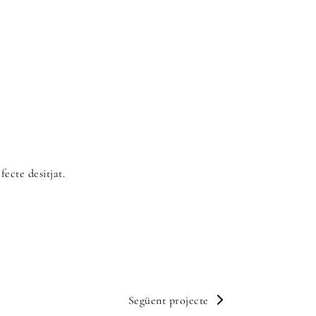
fecte desitjat.
Següent projecte